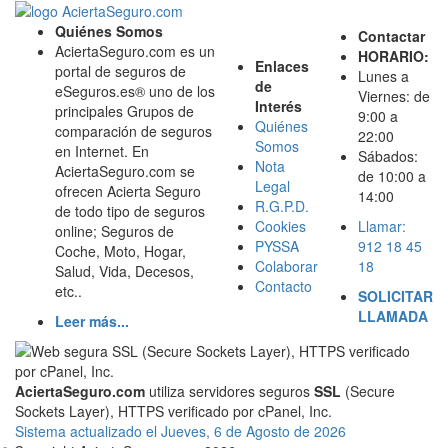
Quiénes Somos
Contactar
AciertaSeguro.com es un
HORARIO:
Enlaces
portal de seguros de
Lunes a
de
eSeguros.es® uno de los
Viernes: de
Interés
principales Grupos de
9:00 a
Quiénes
comparación de seguros
22:00
Somos
en Internet. En
Sábados:
Nota
AciertaSeguro.com se
de 10:00 a
Legal
ofrecen Acierta Seguro
14:00
R.G.P.D.
de todo tipo de seguros
Cookies
Llamar:
online; Seguros de
PYSSA
912 18 45
Coche, Moto, Hogar,
Colaborar
18
Salud, Vida, Decesos,
Contacto
etc..
SOLICITAR
LLAMADA
Leer más...
AciertaSeguro.com
utiliza servidores seguros
SSL
(Secure
Sockets Layer), HTTPS verificado por cPanel, Inc.
Sistema actualizado el Jueves, 6 de Agosto de 2026