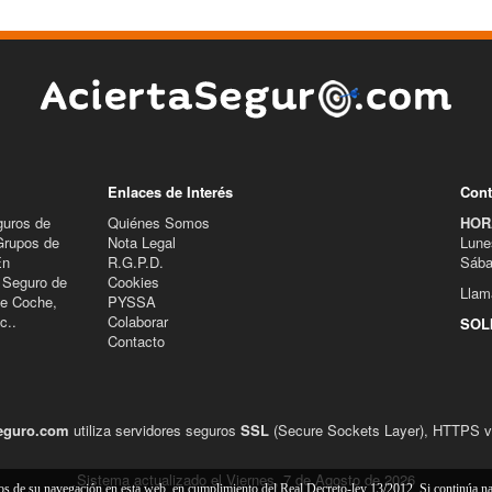
Enlaces de Interés
Cont
guros de
Quiénes Somos
HOR
Grupos de
Nota Legal
Lune
En
R.G.P.D.
Sába
 Seguro de
Cookies
Llam
de Coche,
PYSSA
c..
Colaborar
SOL
Contacto
eguro.com
utiliza servidores seguros
SSL
(Secure Sockets Layer), HTTPS ver
Sistema actualizado el Viernes, 7 de Agosto de 2026
cos de su navegación en esta web, en cumplimiento del Real Decreto-ley 13/2012. Si continúa 