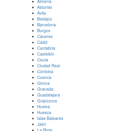
Almería
Asturias
Ávila
Badajoz
Barcelona
Burgos
Cáceres
Cádiz
Cantabria
Castellón
Ceuta
Ciudad Real
Córdoba
Cuenca
Girona
Granada
Guadalajara
Guipúzcoa
Huelva
Huesca
Islas Baleares
Jaén
La Rioja