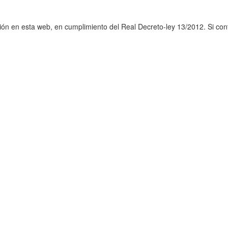
ción en esta web, en cumplimiento del Real Decreto-ley 13/2012. Si c
912 18 45 18
913 308 585