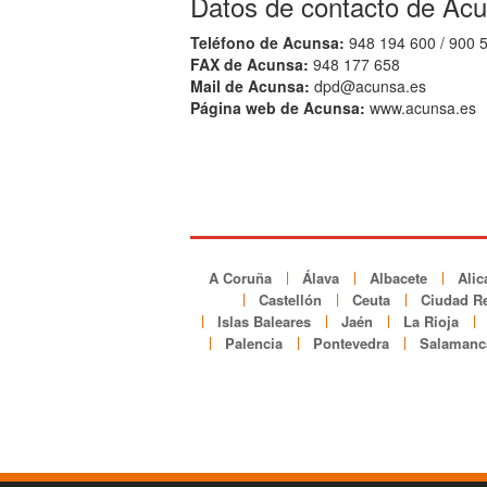
Datos de contacto de Ac
Teléfono de Acunsa:
948 194 600 / 900 
FAX de Acunsa:
948 177 658
Mail de Acunsa:
dpd@acunsa.es
Página web de Acunsa:
www.acunsa.es
A Coruña
Álava
Albacete
Alic
Castellón
Ceuta
Ciudad Re
Islas Baleares
Jaén
La Rioja
Palencia
Pontevedra
Salamanc