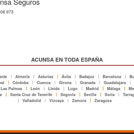
unsa Seguros
506 973
ACUNSA EN TODA ESPAÑA
ante
Almería
Asturias
Ávila
Badajoz
Barcelona
Bu
al
Córdoba
Cuenca
Girona
Granada
Guadalajara
Las Palmas
León
Lleida
Lugo
Madrid
Málaga
Mel
a
Santa Cruz de Tenerife
Segovia
Sevilla
Soria
Tarra
Valladolid
Vizcaya
Zamora
Zaragoza