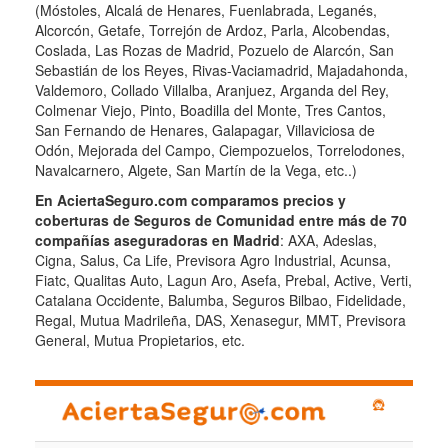
(Móstoles, Alcalá de Henares, Fuenlabrada, Leganés,
Alcorcón, Getafe, Torrejón de Ardoz, Parla, Alcobendas,
Coslada, Las Rozas de Madrid, Pozuelo de Alarcón, San
Sebastián de los Reyes, Rivas-Vaciamadrid, Majadahonda,
Valdemoro, Collado Villalba, Aranjuez, Arganda del Rey,
Colmenar Viejo, Pinto, Boadilla del Monte, Tres Cantos,
San Fernando de Henares, Galapagar, Villaviciosa de
Odón, Mejorada del Campo, Ciempozuelos, Torrelodones,
Navalcarnero, Algete, San Martín de la Vega, etc..)
En AciertaSeguro.com comparamos precios y
coberturas de Seguros de Comunidad entre más de 70
compañías aseguradoras en Madrid
: AXA, Adeslas,
Cigna, Salus, Ca Life, Previsora Agro Industrial, Acunsa,
Fiatc, Qualitas Auto, Lagun Aro, Asefa, Prebal, Active, Verti,
Catalana Occidente, Balumba, Seguros Bilbao, Fidelidade,
Regal, Mutua Madrileña, DAS, Xenasegur, MMT, Previsora
General, Mutua Propietarios, etc.