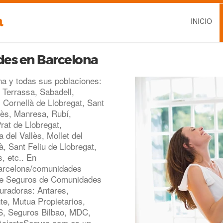
INICIO
es en Barcelona
a y todas sus poblaciones:
, Terrassa, Sabadell,
Cornellà de Llobregat, Sant
lès, Manresa, Rubí,
Prat de Llobregat,
 del Vallès, Mollet del
, Sant Feliu de Llobregat,
, etc.. En
barcelona/comunidades
de Seguros de Comunidades
uradoras: Antares,
te, Mutua Propietarios,
S, Seguros Bilbao, MDC,
 AciertaSeguro.com es un