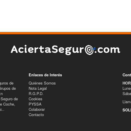
Enlaces de Interés
Cont
guros de
Quiénes Somos
HOR
Grupos de
Nota Legal
Lune
En
R.G.P.D.
Sába
 Seguro de
Cookies
Llam
de Coche,
PYSSA
c..
Colaborar
SOL
Contacto