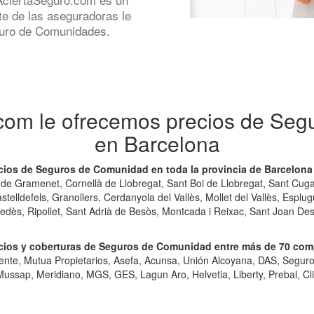
e de las aseguradoras le
guro de Comunidades.
com le ofrecemos precios de Se
en Barcelona
cios de Seguros de Comunidad en toda la provincia de Barcelona
e Gramenet, Cornellà de Llobregat, Sant Boi de Llobregat, Sant Cugat 
astelldefels, Granollers, Cerdanyola del Vallès, Mollet del Vallès, Espl
enedès, Ripollet, Sant Adrià de Besòs, Montcada i Reixac, Sant Joan Des
ios y coberturas de Seguros de Comunidad entre más de 70 com
dente, Mutua Propietarios, Asefa, Acunsa, Unión Alcoyana, DAS, Seguro
Mussap, Meridiano, MGS, GES, Lagun Aro, Helvetia, Liberty, Prebal, Cli