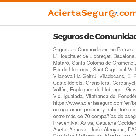
Seguros de Comunidad
Seguro de Comunidades en Barcelon
L' Hospitalet de Llobregat, Badalona
Mataró, Santa Coloma de Gramenet, 
Boi de Llobregat, Sant Cugat del Val
Vilanova i la Geltrú, Viladecans, El 
Castelldefels, Granollers, Cerdanyola
Vallès, Esplugues de Llobregat, Gavà
Vic, Igualada, Vilafranca del Penedès
https://www.aciertaseguro.com/en/
comparamos precios y coberturas 
entre más de 70 compañías de aseg
Preventiva, Aviva, Catalana Occiden
Asefa, Acunsa, Unión Alcoyana, DA
Prevision Mallorquina, Mapfre, etc.