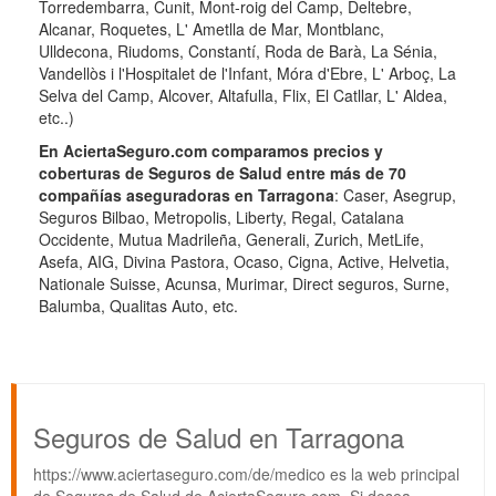
Torredembarra, Cunit, Mont-roig del Camp, Deltebre,
Alcanar, Roquetes, L' Ametlla de Mar, Montblanc,
Ulldecona, Riudoms, Constantí, Roda de Barà, La Sénia,
Vandellòs i l'Hospitalet de l'Infant, Móra d'Ebre, L' Arboç, La
Selva del Camp, Alcover, Altafulla, Flix, El Catllar, L' Aldea,
etc..)
En AciertaSeguro.com comparamos precios y
coberturas de Seguros de Salud entre más de 70
compañías aseguradoras en Tarragona
: Caser, Asegrup,
Seguros Bilbao, Metropolis, Liberty, Regal, Catalana
Occidente, Mutua Madrileña, Generali, Zurich, MetLife,
Asefa, AIG, Divina Pastora, Ocaso, Cigna, Active, Helvetia,
Nationale Suisse, Acunsa, Murimar, Direct seguros, Surne,
Balumba, Qualitas Auto, etc.
Seguros de Salud en Tarragona
https://www.aciertaseguro.com/de/medico es la web principal
de Seguros de Salud de AciertaSeguro.com. Si desea