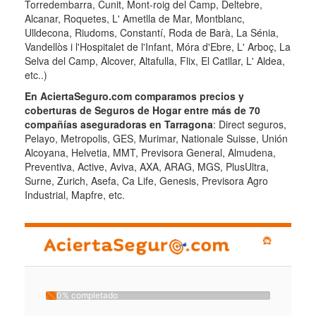
Torredembarra, Cunit, Mont-roig del Camp, Deltebre,
Alcanar, Roquetes, L' Ametlla de Mar, Montblanc,
Ulldecona, Riudoms, Constantí, Roda de Barà, La Sénia,
Vandellòs i l'Hospitalet de l'Infant, Móra d'Ebre, L' Arboç, La
Selva del Camp, Alcover, Altafulla, Flix, El Catllar, L' Aldea,
etc..)
En AciertaSeguro.com comparamos precios y
coberturas de Seguros de Hogar entre más de 70
compañías aseguradoras en Tarragona
: Direct seguros,
Pelayo, Metropolis, GES, Murimar, Nationale Suisse, Unión
Alcoyana, Helvetia, MMT, Previsora General, Almudena,
Preventiva, Active, Aviva, AXA, ARAG, MGS, PlusUltra,
Surne, Zurich, Asefa, Ca Life, Genesis, Previsora Agro
Industrial, Mapfre, etc.
0% completado