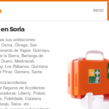
INICIO
 en Soria
das sus poblaciones:
 Osma, Ólvega, San
eonardo de Yagüe, Golmayo,
e la Sierra, Berlanga de
 Duero, Medinaceli,
ay, Los Rábanos, Quintana
l Pinar, Gómara, Santa
oria/accidentes
e Seguros de Accidentes
radoras: Liberty, Prebal,
e, Fidelidade, Catalana
sap, Salus, etc.
r de seguros independiente