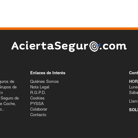
Enlaces de Interés
Cont
guros de
Quiénes Somos
HOR
Grupos de
Nota Legal
Lune
En
R.G.P.D.
Sába
 Seguro de
Cookies
Llam
de Coche,
PYSSA
c..
Colaborar
SOL
Contacto