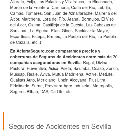
Aljarafe, Écija, Los Palacios y Villafranca, La Rinconada,
Morón de la Frontera, Carmona, Coria del Río, Lebrija,
Camas, Tomares, San Juan de Aznalfarache, Mairena del
Alcor, Marchena, Lora del Río, Arahal, Bormujos, El Viso
del Alcor, Osuna, Castilleja de la Cuesta, Las Cabezas de
San Juan, La Algaba, Pilas, Gines, Sanlúcar la Mayor,
Espartinas, Estepa, Brenes, La Puebla del Río, La Puebla
de Cazalla, etc..)
En AciertaSeguro.com comparamos precios y
coberturas de Seguros de Accidentes entre más de 70
compañías aseguradoras en Sevilla
: Regal, Divina
Pastora, Preventiva, Asisa, Asefa, Balumba, Ocaso, Zurich,
Mussap, Reale, Aviva, Mutua Madrileña, Active, MetLife,
Qualitas Auto, Meridiano, Unión Alcoyana, PlusUltra,
Fidelidade, Surne, Previsora Agro Industrial, Metropolis,
Seguros Bilbao, DAS, Ca Life, etc.
Seguros de Accidentes en Sevilla