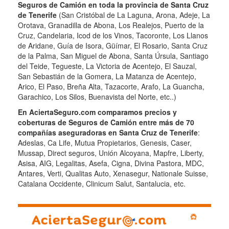
Seguros de Camión en toda la provincia de Santa Cruz
de Tenerife
(San Cristóbal de La Laguna, Arona, Adeje, La
Orotava, Granadilla de Abona, Los Realejos, Puerto de la
Cruz, Candelaria, Icod de los Vinos, Tacoronte, Los Llanos
de Aridane, Guía de Isora, Güímar, El Rosario, Santa Cruz
de la Palma, San Miguel de Abona, Santa Úrsula, Santiago
del Teide, Tegueste, La Victoria de Acentejo, El Sauzal,
San Sebastián de la Gomera, La Matanza de Acentejo,
Arico, El Paso, Breña Alta, Tazacorte, Arafo, La Guancha,
Garachico, Los Silos, Buenavista del Norte, etc..)
En AciertaSeguro.com comparamos precios y
coberturas de Seguros de Camión entre más de 70
compañías aseguradoras en Santa Cruz de Tenerife
:
Adeslas, Ca Life, Mutua Propietarios, Genesis, Caser,
Mussap, Direct seguros, Unión Alcoyana, Mapfre, Liberty,
Asisa, AIG, Legalitas, Asefa, Cigna, Divina Pastora, MDC,
Antares, Verti, Qualitas Auto, Xenasegur, Nationale Suisse,
Catalana Occidente, Clinicum Salut, Santalucia, etc.