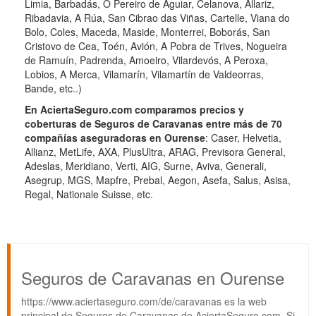
Limia, Barbadás, O Pereiro de Aguiar, Celanova, Allariz,
Ribadavia, A Rúa, San Cibrao das Viñas, Cartelle, Viana do
Bolo, Coles, Maceda, Maside, Monterrei, Boborás, San
Cristovo de Cea, Toén, Avión, A Pobra de Trives, Nogueira
de Ramuín, Padrenda, Amoeiro, Vilardevós, A Peroxa,
Lobios, A Merca, Vilamarín, Vilamartín de Valdeorras,
Bande, etc..)
En AciertaSeguro.com comparamos precios y
coberturas de Seguros de Caravanas entre más de 70
compañías aseguradoras en Ourense
: Caser, Helvetia,
Allianz, MetLife, AXA, PlusUltra, ARAG, Previsora General,
Adeslas, Meridiano, Verti, AIG, Surne, Aviva, Generali,
Asegrup, MGS, Mapfre, Prebal, Aegon, Asefa, Salus, Asisa,
Regal, Nationale Suisse, etc.
Seguros de Caravanas en Ourense
https://www.aciertaseguro.com/de/caravanas es la web
principal de Seguros de Caravanas de AciertaSeguro.com. Si