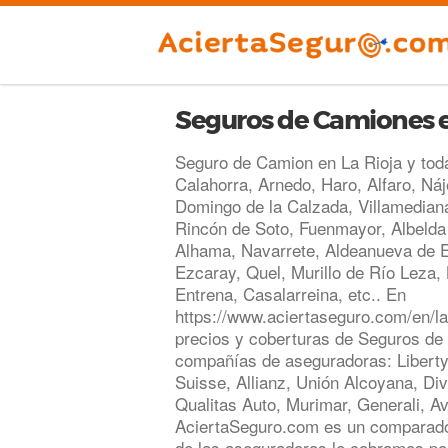
Seguros de Camiones e
Seguro de Camion en La Rioja y tod
Calahorra, Arnedo, Haro, Alfaro, Náj
Domingo de la Calzada, Villamediana
Rincón de Soto, Fuenmayor, Albelda 
Alhama, Navarrete, Aldeanueva de Eb
Ezcaray, Quel, Murillo de Río Leza,
Entrena, Casalarreina, etc.. En
https://www.aciertaseguro.com/en/l
precios y coberturas de Seguros d
compañías de aseguradoras: Liberty
Suisse, Allianz, Unión Alcoyana, Div
Qualitas Auto, Murimar, Generali, Av
AciertaSeguro.com es un comparado
de las aseguradoras le cobramos po