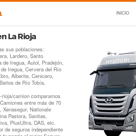
INICIO
n La Rioja
as sus poblaciones:
era, Lardero, Santo
 de Iregua, Autol, Pradejón,
de Iregua, Cervera del Río
ro, Alberite, Cenicero,
 Baños de Río Tobía,
a-rioja/camion comparamos
e Camiones entre más de 70
, Xenasegur, Nationale
ina Pastora, Sanitas,
iva, PlusUltra, DAS, etc.
r de seguros independiente
r buscarle el mejor Seguro