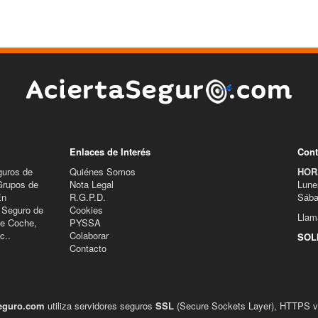
Enlaces de Interés
Cont
guros de
Quiénes Somos
HOR
Grupos de
Nota Legal
Lune
En
R.G.P.D.
Sába
 Seguro de
Cookies
Llam
de Coche,
PYSSA
c..
Colaborar
SOL
Contacto
eguro.com
utiliza servidores seguros
SSL
(Secure Sockets Layer), HTTPS ver