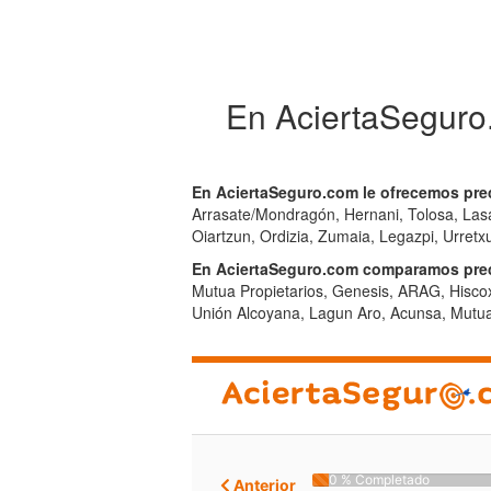
En AciertaSeguro
En AciertaSeguro.com le ofrecemos pre
Arrasate/Mondragón, Hernani, Tolosa, Lasar
Oiartzun, Ordizia, Zumaia, Legazpi, Urretxu
En AciertaSeguro.com comparamos prec
Mutua Propietarios, Genesis, ARAG, Hiscox
Unión Alcoyana, Lagun Aro, Acunsa, Mutua 
0 % Completado
Anterior