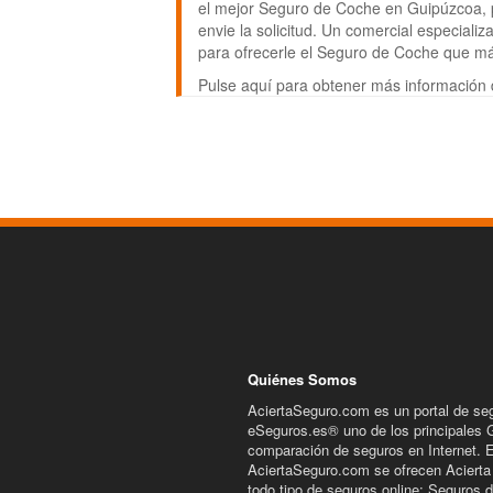
el mejor Seguro de Coche en Guipúzcoa, pu
envie la solicitud. Un comercial especial
para ofrecerle el Seguro de Coche que m
Pulse aquí para obtener más información
Quiénes Somos
AciertaSeguro.com es un portal de se
eSeguros.es® uno de los principales 
comparación de seguros en Internet. 
AciertaSeguro.com se ofrecen Acierta
todo tipo de seguros online; Seguros 