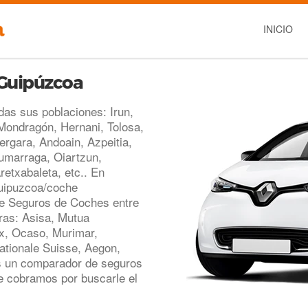
INICIO
 Guipúzcoa
as sus poblaciones: Irun,
/Mondragón, Hernani, Tolosa,
ergara, Andoain, Azpeitia,
Zumarraga, Oiartzun,
retxabaleta, etc.. En
guipuzcoa/coche
e Seguros de Coches entre
as: Asisa, Mutua
x, Ocaso, Murimar,
Nationale Suisse, Aegon,
s un comparador de seguros
e cobramos por buscarle el