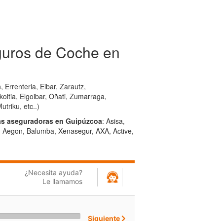
guros de Coche en
, Errenteria, Eibar, Zarautz,
oitia, Elgoibar, Oñati, Zumarraga,
triku, etc..)
as aseguradoras en Guipúzcoa
: Asisa,
e, Aegon, Balumba, Xenasegur, AXA, Active,
¿Necesita ayuda?
Le llamamos
Siguiente