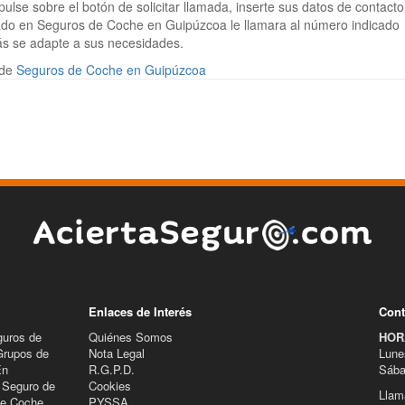
lse sobre el botón de solicitar llamada, inserte sus datos de contacto
izado en Seguros de Coche en Guipúzcoa le llamara al número indicado
ás se adapte a sus necesidades.
 de
Seguros de Coche en Guipúzcoa
Enlaces de Interés
Cont
guros de
Quiénes Somos
HOR
Grupos de
Nota Legal
Lune
En
R.G.P.D.
Sába
 Seguro de
Cookies
Llam
de Coche,
PYSSA