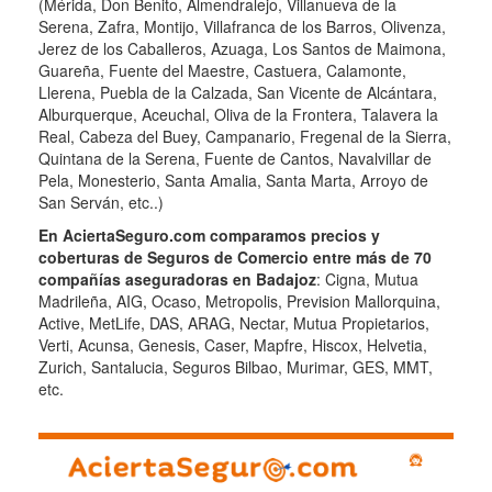
(Mérida, Don Benito, Almendralejo, Villanueva de la
Serena, Zafra, Montijo, Villafranca de los Barros, Olivenza,
Jerez de los Caballeros, Azuaga, Los Santos de Maimona,
Guareña, Fuente del Maestre, Castuera, Calamonte,
Llerena, Puebla de la Calzada, San Vicente de Alcántara,
Alburquerque, Aceuchal, Oliva de la Frontera, Talavera la
Real, Cabeza del Buey, Campanario, Fregenal de la Sierra,
Quintana de la Serena, Fuente de Cantos, Navalvillar de
Pela, Monesterio, Santa Amalia, Santa Marta, Arroyo de
San Serván, etc..)
En AciertaSeguro.com comparamos precios y
coberturas de Seguros de Comercio entre más de 70
compañías aseguradoras en Badajoz
: Cigna, Mutua
Madrileña, AIG, Ocaso, Metropolis, Prevision Mallorquina,
Active, MetLife, DAS, ARAG, Nectar, Mutua Propietarios,
Verti, Acunsa, Genesis, Caser, Mapfre, Hiscox, Helvetia,
Zurich, Santalucia, Seguros Bilbao, Murimar, GES, MMT,
etc.